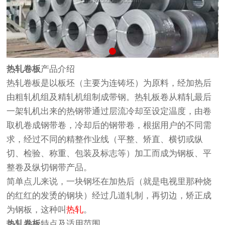
热轧卷板
产品介绍
热轧卷板是以板坯（主要为连铸坯）为原料，经加热后
由粗轧机组及精轧机组制成带钢。热轧板卷从精轧最后
一架轧机出来的热钢带通过层流冷却至设定温度，由卷
取机卷成钢带卷，冷却后的钢带卷，根据用户的不同需
求，经过不同的精整作业线（平整、矫直、横切或纵
切、检验、称重、包装及标志等）加工而成为钢板、平
整卷及纵切钢带产品。
简单点儿来说，一块钢坯在加热后（就是电视里那种烧
的红红的发烫的钢块）经过几道轧制，再切边，矫正成
为钢板，这种叫
热轧
。
热轧卷板
特点及适用范围