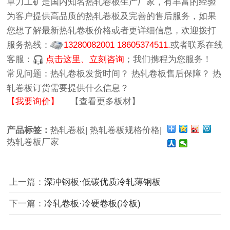
卓力工矿
是国内知名
热轧卷板生产厂家
，有丰富的经验
为客户提供高品质的
热轧卷板
及完善的售后服务，如果
您想了解最新
热轧卷板价格
或者更详细信息，欢迎拨打
服务热线：
13280082001 18605374511.
或者联系在线
客服：
点击这里、立刻咨询
；我们携程为您服务！
常见问题：
热轧卷板发货时间？
热轧卷板售后保障？
热
轧卷板订货需要提供什么信息？
【我要询价】
【查看更多板材】
产品标签：
热轧卷板|
热轧卷板规格价格|
热轧卷板厂家
上一篇：
深冲钢板·低碳优质冷轧薄钢板
下一篇：
冷轧卷板·冷硬卷板(冷板)