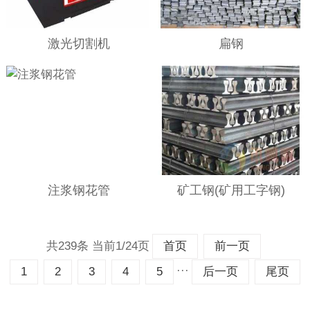
激光切割机
扁钢
注浆钢花管
矿工钢(矿用工字钢)
共239条 当前1/24页
首页
前一页
···
1
2
3
4
5
后一页
尾页