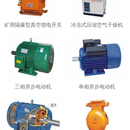
矿用隔爆型真空馈电开关
冷冻式压缩空气干燥机
三相异步电动机
单相异步电动机