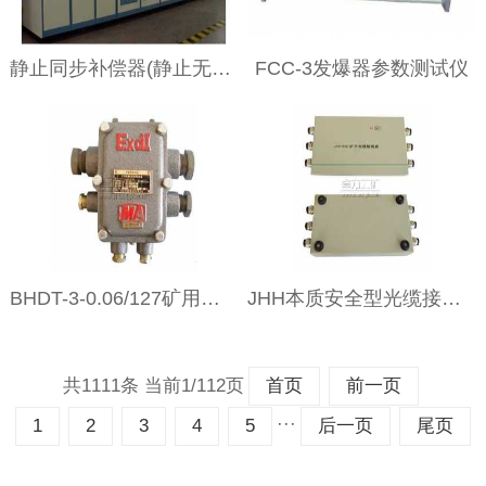
静止同步补偿器(静止无功发生器SVG)
FCC-3发爆器参数测试仪
BHDT-3-0.06/127矿用隔爆型通信电缆接线盒(原LJB-3型)
JHH本质安全型光缆接线盒
共1111条 当前1/112页
首页
前一页
···
1
2
3
4
5
后一页
尾页