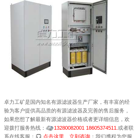
卓力工矿
是国内知名
有源滤波器生产厂家
，有丰富的经
验为客户提供高品质的
有源滤波器
及完善的售后服务，
如果您想了解最新
有源滤波器价格
或者更详细信息，欢
迎拨打服务热线：
13280082001 18605374511.
或者联
系在线客服：
点击这里、立刻咨询
；我们携程为您服