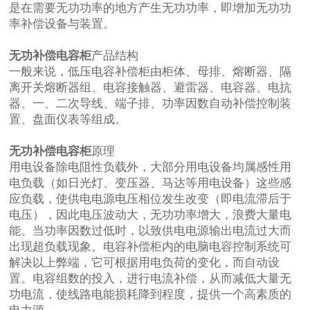
是在需要无功功率的地方产生无功功率，即增加无功功
率补偿设备与装置。
无功补偿电容柜
产品结构
一般来说，低压电容补偿柜由柜体、母排、熔断器、隔
离开关熔断器组、电容接触器、避雷器、电容器、电抗
器、一、二次导线、端子排、功率因数自动补偿控制装
置、盘面仪表等组成。
无功补偿电容柜
原理
用电设备除电阻性负载外，大部分用电设备均属感性用
电负载（如日光灯、变压器、马达等用电设备）这些感
应负载，使供电电源电压相位发生改变（即电流滞后于
电压），因此电压波动大，无功功率增大，浪费大量电
能。当功率因数过低时，以致供电电源输出电流过大而
出现超负载现象。电容补偿柜内的电脑电容控制系统可
解决以上弊端，它可根据用电负荷的变化，而自动设
置。电容组数的投入，进行电流补偿，从而减低大量无
功电流，使线路电能损耗降到程度，提供一个高素质的