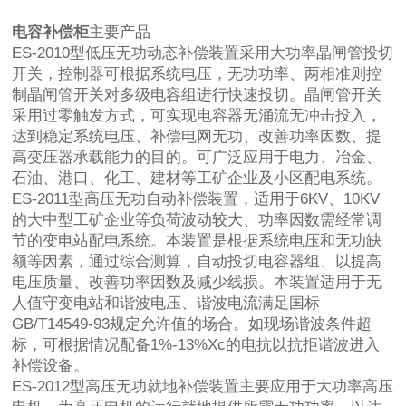
电容补偿柜
主要产品
ES-2010型低压无功动态补偿装置采用大功率晶闸管投切
开关，控制器可根据系统电压，无功功率、两相准则控
制晶闸管开关对多级电容组进行快速投切。晶闸管开关
采用过零触发方式，可实现电容器无涌流无冲击投入，
达到稳定系统电压、补偿电网无功、改善功率因数、提
高变压器承载能力的目的。可广泛应用于电力、冶金、
石油、港口、化工、建材等工矿企业及小区配电系统。
ES-2011型高压无功自动补偿装置，适用于6KV、10KV
的大中型工矿企业等负荷波动较大、功率因数需经常调
节的变电站配电系统。本装置是根据系统电压和无功缺
额等因素，通过综合测算，自动投切电容器组、以提高
电压质量、改善功率因数及减少线损。本装置适用于无
人值守变电站和谐波电压、谐波电流满足国标
GB/T14549-93规定允许值的场合。如现场谐波条件超
标，可根据情况配备1%-13%Xc的电抗以抗拒谐波进入
补偿设备。
ES-2012型高压无功就地补偿装置主要应用于大功率高压