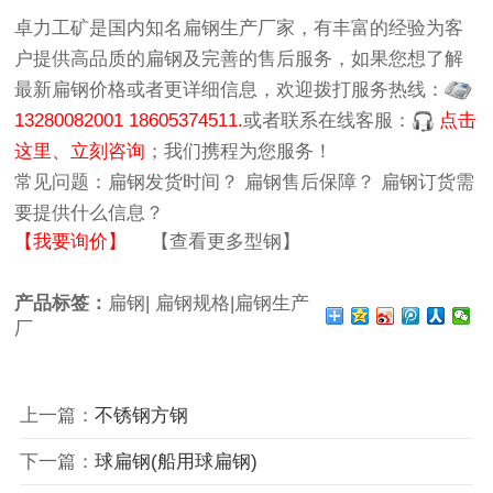
卓力工矿
是国内知名
扁钢生产厂家
，有丰富的经验为客
户提供高品质的
扁钢
及完善的售后服务，如果您想了解
最新
扁钢价格
或者更详细信息，欢迎拨打服务热线：
13280082001 18605374511.
或者联系在线客服：
点击
这里、立刻咨询
；我们携程为您服务！
常见问题：
扁钢发货时间？
扁钢售后保障？
扁钢订货需
要提供什么信息？
【我要询价】
【查看更多型钢】
产品标签：
扁钢|
扁钢规格|扁钢生产
厂
上一篇：
不锈钢方钢
下一篇：
球扁钢(船用球扁钢)