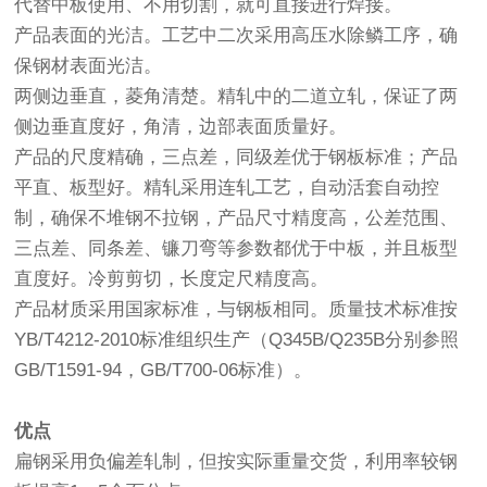
代替中板使用、不用切割，就可直接进行焊接。
产品表面的光洁。工艺中二次采用高压水除鳞工序，确
保钢材表面光洁。
两侧边垂直，菱角清楚。精轧中的二道立轧，保证了两
侧边垂直度好，角清，边部表面质量好。
产品的尺度精确，三点差，同级差优于钢板标准；产品
平直、板型好。精轧采用连轧工艺，自动活套自动控
制，确保不堆钢不拉钢，产品尺寸精度高，公差范围、
三点差、同条差、镰刀弯等参数都优于中板，并且板型
直度好。冷剪剪切，长度定尺精度高。
产品材质采用国家标准，与钢板相同。质量技术标准按
YB/T4212-2010标准组织生产（Q345B/Q235B分别参照
GB/T1591-94，GB/T700-06标准）。
优点
扁钢采用负偏差轧制，但按实际重量交货，利用率较钢