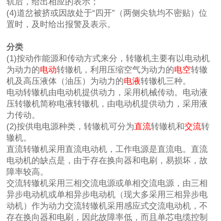
轨后，给出相应的表示；
(4)道岔被挤或因故处于“四开”（两侧尖轨均不密贴）位
置时，及时给出报警及表示。
分类
(1)按动作能源和传动方式来分，转辙机主要有以电动机
为动力的
电动
转辙机，利用压缩空气为动力的
电空
转辙
机及高压液体（油压）为动力的
电液
转辙机三种。
电动转辙机由电动机提供动力，采用机械传动。电动液
压转辙机简称电液转辙机，由电动机提供动力，采用液
力传动。
(2)按供电电源种类，转辙机可分为
直流
转辙机和
交流
转
辙机。
直流转辙机采用直流电动机，工作电源是直流电。直流
电动机的缺点是，由于存在换向器和电刷，易损坏，故
障率较高。
交流转辙机采用三相交流电源或单相交流电源，由三相
异步电动机或单相异步电动机（现大多采用三相异步电
动机）作为动力交流转辙机采用感应式交流电动机，不
存在换向器和电刷，因此故障率低，而且单芯电缆控制