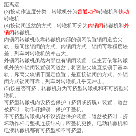
距离远。
(3)按动作速度分类，转辙机分为
普通动作
转辙机和
快动
转辙机。
(4)按锁闭道岔的方式，转辙机可分为
内锁闭
转辙机和
外
锁闭
转辙机。
内锁闭转辙机依靠转辙机内部的锁闭装置锁闭道岔尖
轨，是间接锁闭的方式。内锁闭方式，锁闭可靠程度较
差，列车对转辙机的冲击大。
外锁闭转辙机虽然内部也有锁闭装置，但主要依靠转辙
机外的外锁闭装置锁闭道岔，将密贴尖轨直接锁于基本
轨，斥离尖轨锁于固定位置，是直接锁闭的方式。外锁
闭方式锁闭可靠，列车对转辙机几乎无冲击。
(5)按是否可挤，转辙机分为可挤型转辙机和不可挤型转
辙机。
可挤型转辙机内设挤岔保护（挤切或挤脱）装置，道岔
被挤时，动作杆解锁，保护了整机。
不可挤型转辙机内不设挤岔保护装置，道岔被挤时，挤
坏动作杆与整机连接结构，应整机更换。电动转辙机和
电液转辙机都有可挤型和不可挤型。