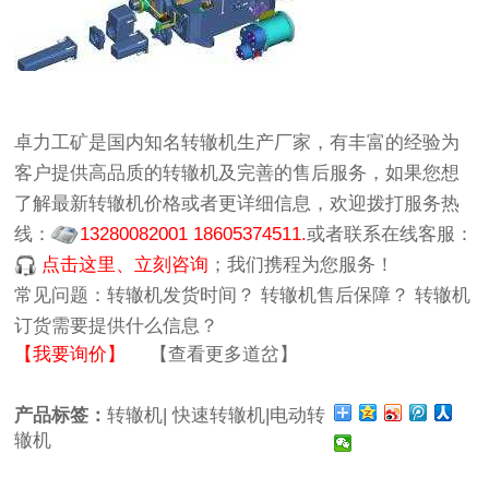
卓力工矿
是国内知名
转辙机生产厂家
，有丰富的经验为
客户提供高品质的
转辙机
及完善的售后服务，如果您想
了解最新
转辙机价格
或者更详细信息，欢迎拨打服务热
线：
13280082001 18605374511.
或者联系在线客服：
点击这里、立刻咨询
；我们携程为您服务！
常见问题：
转辙机发货时间？
转辙机售后保障？
转辙机
订货需要提供什么信息？
【我要询价】
【查看更多道岔】
产品标签：
转辙机|
快速转辙机|电动转
辙机