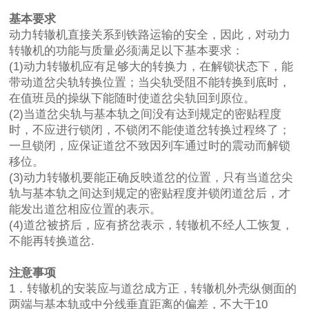
基本要求
动力转辙机直接关系到铁路运输的安全，因此，对动力
转辙机的功能与质量必须满足以下基本要求：
(1)动力转辙机应有足够大的转换力，在解锁状态下，能
带动道岔尖轨转换位置；当尖轨受阻不能转换到底时，
在值班员的操纵下能随时使道岔尖轨回到原位。
(2)当道岔尖轨与基本轨之间没有达到规定的密贴程度
时，不应进行锁闭，不锁闭不能使道岔转换过程终了；
一旦锁闭，应保证道岔不致因列车通过时的震动而解锁
移位。
(3)动力转辙机要能正确反映道岔的位置，只有当道岔尖
轨与基本轨之间达到规定的密贴程度并锁闭道岔后，才
能发出道岔相应位置的表示。
(4)道岔被挤后，应有挤岔表示，转辙机不经人工恢复，
不能再转换道岔.
注意事项
1．转辙机的安装应与道岔成方正，转辙机外壳纵侧面的
两端与基本轨或中分线垂直距离的偏差，不大于10