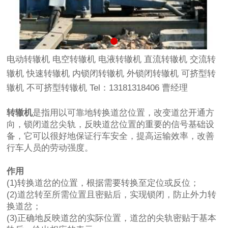
电动转辙机 电空转辙机 电液转辙机 直流转辙机 交流转
辙机 快速转辙机 内锁闭转辙机 外锁闭转辙机 可挤型转
辙机 不可挤型转辙机 Tel：13181318406 曹经理
转辙机
是指用以可靠地转换道岔位置，改变道岔开通方
向，锁闭道岔尖轨，反映道岔位置的重要的信号基础设
备，它可以很好地保证行车安全，提高运输效率，改善
行车人员的劳动强度。
作用
(1)转换道岔的位置，根据需要转换至定位或反位；
(2)道岔转至所需位置且密贴后，实现锁闭，防止外力转
换道岔；
(3)正确地反映道岔的实际位置，道岔的尖轨密贴于基本