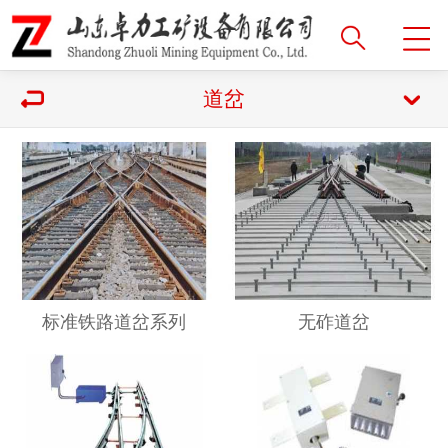
道岔
标准铁路道岔系列
无砟道岔